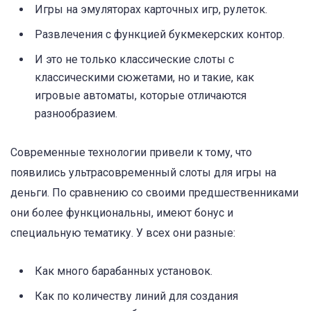
Игры на эмуляторах карточных игр, рулеток.
Развлечения с функцией букмекерских контор.
И это не только классические слоты с
классическими сюжетами, но и такие, как
игровые автоматы, которые отличаются
разнообразием.
Современные технологии привели к тому, что
появились ультрасовременный слоты для игры на
деньги. По сравнению со своими предшественниками
они более функциональны, имеют бонус и
специальную тематику. У всех они разные:
Как много барабанных установок.
Как по количеству линий для создания