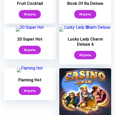
Fruit Cocktail
Book Of Ra Deluxe
Играть
Играть
20 Super Hot
Lucky Lady Charm
Deluxe 6
Играть
Играть
Flaming Hot
Играть