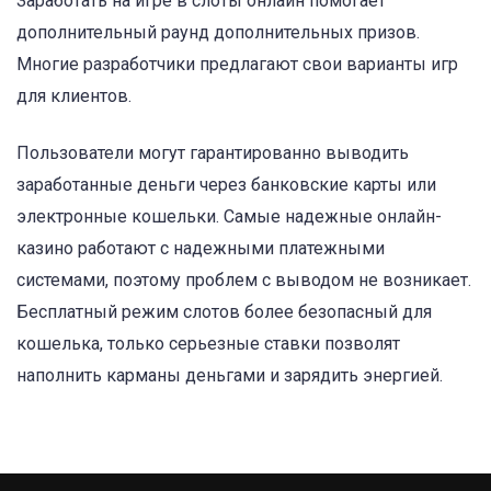
Заработать на игре в слоты онлайн помогает
дополнительный раунд дополнительных призов.
Многие разработчики предлагают свои варианты игр
для клиентов.
Пользователи могут гарантированно выводить
заработанные деньги через банковские карты или
электронные кошельки. Самые надежные онлайн-
казино работают с надежными платежными
системами, поэтому проблем с выводом не возникает.
Бесплатный режим слотов более безопасный для
кошелька, только серьезные ставки позволят
наполнить карманы деньгами и зарядить энергией.