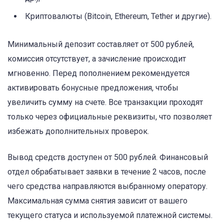
Криптовалюты (Bitcoin, Ethereum, Tether и другие).
Минимальный депозит составляет от 500 рублей,
комиссия отсутствует, а зачисление происходит
мгновенно. Перед пополнением рекомендуется
активировать бонусные предложения, чтобы
увеличить сумму на счете. Все транзакции проходят
только через официальные реквизиты, что позволяет
избежать дополнительных проверок.
Вывод средств доступен от 500 рублей. Финансовый
отдел обрабатывает заявки в течение 2 часов, после
чего средства направляются выбранному оператору.
Максимальная сумма снятия зависит от вашего
текущего статуса и используемой платежной системы.