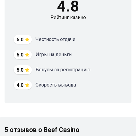
4.8
Рейтинг казино
Честность отдачи
5.0
Игры на деньги
5.0
Бонусы за регистрацию
5.0
Скорость вывода
4.0
5 отзывов о Beef Casino