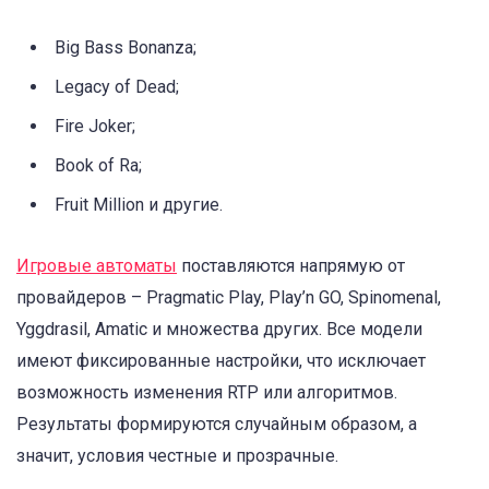
Big Bass Bonanza;
Legacy of Dead;
Fire Joker;
Book of Ra;
Fruit Million и другие.
Игровые автоматы
поставляются напрямую от
провайдеров – Pragmatic Play, Play’n GO, Spinomenal,
Yggdrasil, Amatic и множества других. Все модели
имеют фиксированные настройки, что исключает
возможность изменения RTP или алгоритмов.
Результаты формируются случайным образом, а
значит, условия честные и прозрачные.