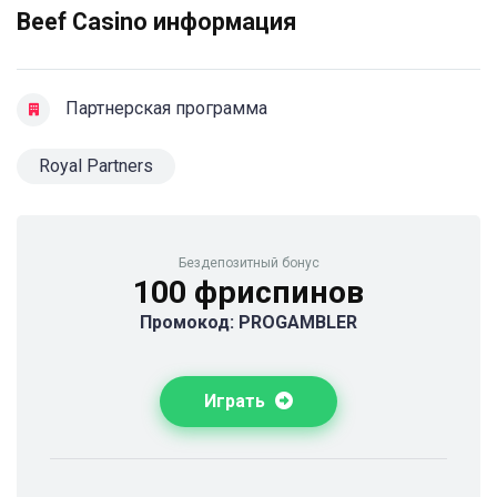
Beef Casino информация
Партнерская программа
Royal Partners
Бездепозитный бонус
100 фриспинов
Промокод: PROGAMBLER
Играть