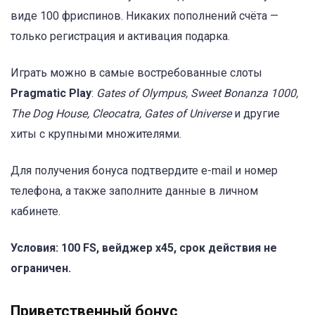
виде 100 фриспинов. Никаких пополнений счёта —
только регистрация и активация подарка.
Играть можно в самые востребованные слоты
Pragmatic Play
:
Gates of Olympus, Sweet Bonanza 1000,
The Dog House, Cleocatra, Gates of Universe
и другие
хиты с крупными множителями.
Для получения бонуса подтвердите e-mail и номер
телефона, а также заполните данные в личном
кабинете.
Условия: 100 FS, вейджер х45, срок действия не
ограничен.
Приветственный бонус