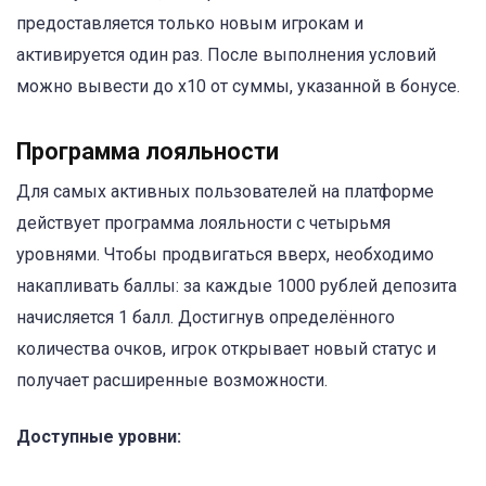
предоставляется только новым игрокам и
активируется один раз. После выполнения условий
можно вывести до x10 от суммы, указанной в бонусе.
Программа лояльности
Для самых активных пользователей на платформе
действует программа лояльности с четырьмя
уровнями. Чтобы продвигаться вверх, необходимо
накапливать баллы: за каждые 1000 рублей депозита
начисляется 1 балл. Достигнув определённого
количества очков, игрок открывает новый статус и
получает расширенные возможности.
Доступные уровни: