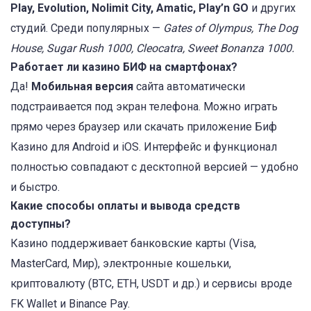
Play, Evolution, Nolimit City, Amatic, Play’n GO
и других
студий. Среди популярных —
Gates of Olympus, The Dog
House, Sugar Rush 1000, Cleocatra, Sweet Bonanza 1000.
Работает ли казино БИФ на смартфонах?
Да!
Мобильная версия
сайта автоматически
подстраивается под экран телефона. Можно играть
прямо через браузер или скачать приложение Биф
Казино для Android и iOS. Интерфейс и функционал
полностью совпадают с десктопной версией — удобно
и быстро.
Какие способы оплаты и вывода средств
доступны?
Казино поддерживает банковские карты (Visa,
MasterCard, Мир), электронные кошельки,
криптовалюту (BTC, ETH, USDT и др.) и сервисы вроде
FK Wallet и Binance Pay.