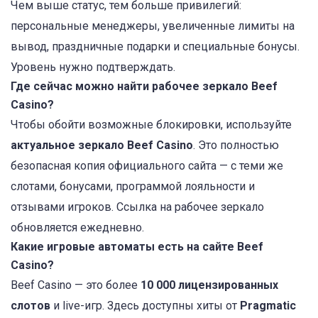
Чем выше статус, тем больше привилегий:
персональные менеджеры, увеличенные лимиты на
вывод, праздничные подарки и специальные бонусы.
Уровень нужно подтверждать.
Где сейчас можно найти рабочее зеркало Beef
Casino?
Чтобы обойти возможные блокировки, используйте
актуальное зеркало Beef Casino
. Это полностью
безопасная копия официального сайта — с теми же
слотами, бонусами, программой лояльности и
отзывами игроков. Ссылка на рабочее зеркало
обновляется ежедневно.
Какие игровые автоматы есть на сайте Beef
Casino?
Beef Casino — это более
10 000 лицензированных
слотов
и live-игр. Здесь доступны хиты от
Pragmatic