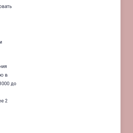
овать
и
ния
ую в
3000 до
ы
ее 2