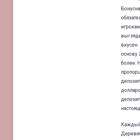
Бонусна
обязате
игрокам
выгляди
вкусен.
основу 
более. 
пропорц
депозит
долларо
депозит
настоящ
Каждый 
Деревян