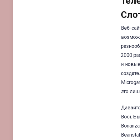
тел
Сло
Веб-сай
возмож
разнооб
2000 ра
и новые
создател
Microgam
это лиш
Давайте
Booi. Б
Bonanza,
Beanstal