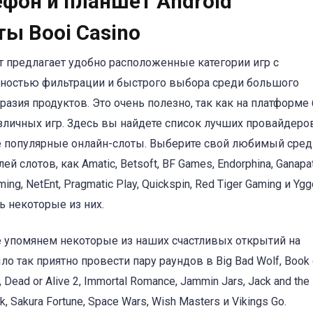
ефон и планшет Android
ты Booi Casino
т предлагает удобно расположенные категории игр с
ностью фильтрации и быстрого выбора среди большого
разия продуктов. Это очень полезно, так как на платформе
зличных игр. Здесь вы найдете список лучших провайдеро
 популярные онлайн-слоты. Выберите свой любимый сред
ей слотов, как Amatic, Betsoft, BF Games, Endorphina, Ganapat
ing, NetEnt, Pragmatic Play, Quickspin, Red Tiger Gaming и Yggd
ь некоторые из них.
 упомянем некоторые из наших счастливых открытий на
ыло так приятно провести пару раундов в Big Bad Wolf, Book 
 Dead or Alive 2, Immortal Romance, Jammin Jars, Jack and the
k, Sakura Fortune, Space Wars, Wish Masters и Vikings Go.