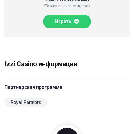
*Только для новых игроков
Играть
Izzi Casino информация
Партнерская программа:
Royal Partners