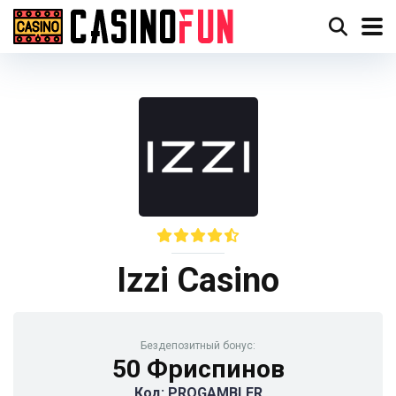
Izzi Casino
Бездепозитный бонус:
50 Фриспинов
Код: PROGAMBLER