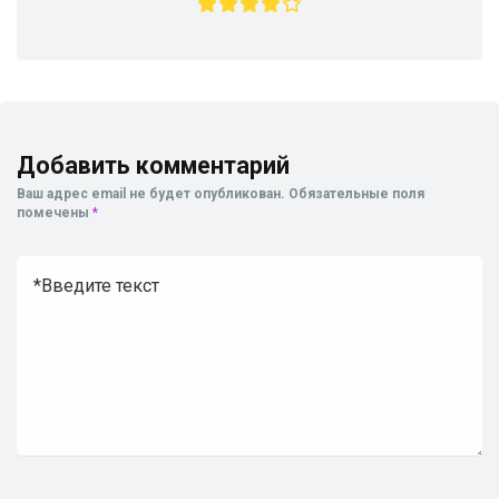
Добавить комментарий
Ваш адрес email не будет опубликован.
Обязательные поля
помечены
*