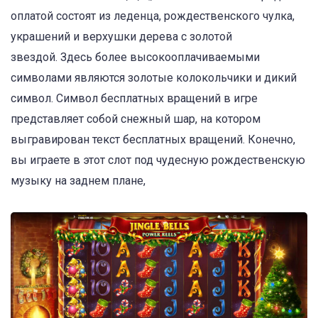
оплатой состоят из леденца, рождественского чулка,
украшений и верхушки дерева с золотой
звездой. Здесь более высокооплачиваемыми
символами являются золотые колокольчики и дикий
символ. Символ бесплатных вращений в игре
представляет собой снежный шар, на котором
выгравирован текст бесплатных вращений. Конечно,
вы играете в этот слот под чудесную рождественскую
музыку на заднем плане,