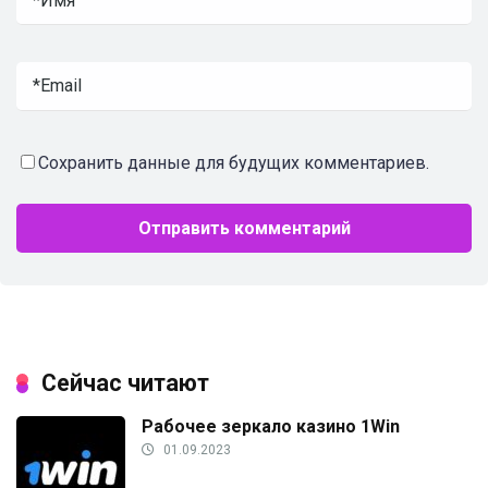
Сохранить данные для будущих комментариев.
Сейчас читают
Рабочее зеркало казино 1Win
01.09.2023