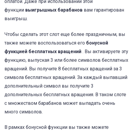
оплатой. Даже при использовании этой
функции
выигрышных барабанов
вам гарантирован
выигрыш.
Чтобы сделать этот слот еще более праздничным, вы
также можете воспользоваться его
бонусной
функцией бесплатных вращений
. Вы активируете эту
функцию, выпуская 3 или более символов бесплатных
вращений. Вы получите 8 бесплатных вращений за 3
символа бесплатных вращений. За каждый выпавший
дополнительный символ вы получите 3
дополнительных бесплатных вращения. В таком слоте
с множеством барабанов может выпадать очень
много символов.
В рамках бонусной функции вы также можете