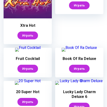
Играть
Xtra Hot
Играть
Fruit Cocktail
Book Of Ra Deluxe
Играть
Играть
20 Super Hot
Lucky Lady Charm
Deluxe 6
Играть
Играть