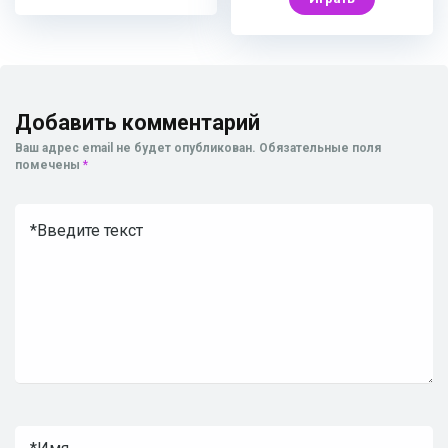
Добавить комментарий
Ваш адрес email не будет опубликован.
Обязательные поля
помечены
*