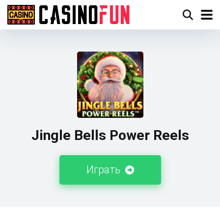
Jingle Bells Power Reels
Играть