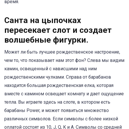
время.
Санта на цыпочках
пересекает слот и создает
волшебные фигурки.
Может ли быть лучшее рождественское настроение,
чем то, что показывает нам этот фон? Слева мы видим
камин, освещенный с нависшими над ним
рождественскими чулками. Справа от барабанов
находится большая рождественская елка, которая
вместе с камином освещает комнату и дает ощущение
тепла. Вы играете здесь на слоте, в котором есть
барабаны Power, и может появиться множество
различных символов. Если символы с более низкой
оплатой состоят из 10, J, Q, K и A. Символы со средней