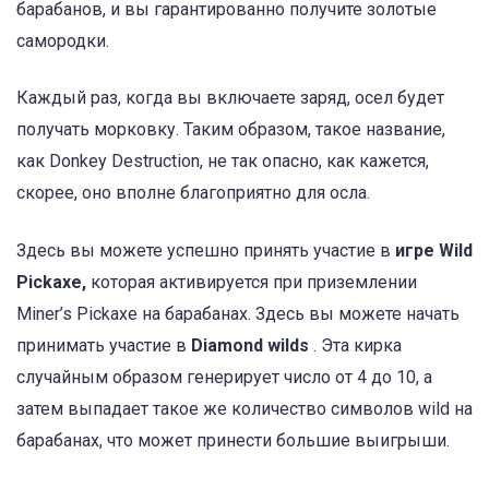
барабанов, и вы гарантированно получите золотые
самородки.
Каждый раз, когда вы включаете заряд, осел будет
получать морковку. Таким образом, такое название,
как Donkey Destruction, не так опасно, как кажется,
скорее, оно вполне благоприятно для осла.
Здесь вы можете успешно принять участие в
игре Wild
Pickaxe,
которая активируется при приземлении
Miner’s Pickaxe на барабанах. Здесь вы можете начать
принимать участие в
Diamond wilds
. Эта кирка
случайным образом генерирует число от 4 до 10, а
затем выпадает такое же количество символов wild на
барабанах, что может принести большие выигрыши.