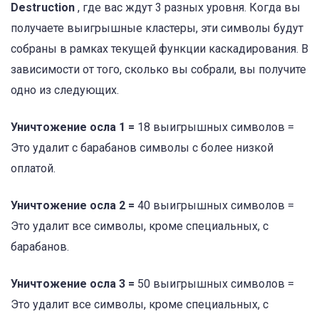
Destruction
, где вас ждут 3 разных уровня. Когда вы
получаете выигрышные кластеры, эти символы будут
собраны в рамках текущей функции каскадирования. В
зависимости от того, сколько вы собрали, вы получите
одно из следующих.
Уничтожение осла 1 =
18 выигрышных символов =
Это удалит с барабанов символы с более низкой
оплатой.
Уничтожение осла 2 =
40 выигрышных символов =
Это удалит все символы, кроме специальных, с
барабанов.
Уничтожение осла 3 =
50 выигрышных символов =
Это удалит все символы, кроме специальных, с