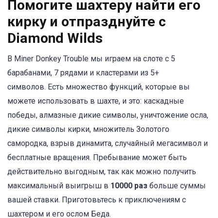
Помогите шахтеру найти его
кирку и отпразднуйте с
Diamond Wilds
В Miner Donkey Trouble мы играем на слоте с 5
барабанами, 7 рядами и кластерами из 5+
символов. Есть множество функций, которые вы
можете использовать в шахте, и это: каскадные
победы, алмазные дикие символы, уничтожение осла,
дикие символы кирки, множитель Золотого
самородка, взрыв динамита, случайный мегасимвол и
бесплатные вращения. Пребывание может быть
действительно выгодным, так как можно получить
максимальный выигрыш в
10000 раз
больше суммы
вашей ставки. Приготовьтесь к приключениям с
шахтером и его ослом Беда.