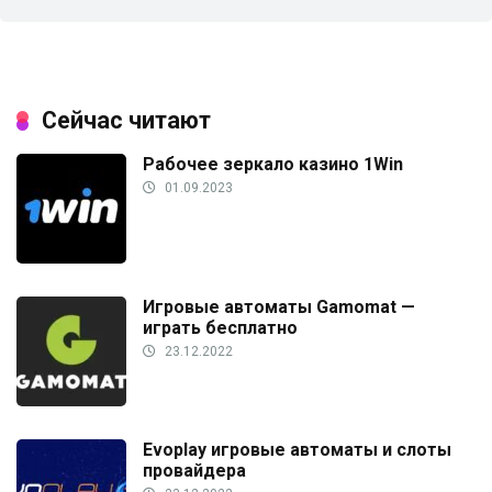
Сейчас читают
Рабочее зеркало казино 1Win
01.09.2023
Игровые автоматы Gamomat —
играть бесплатно
23.12.2022
Evoplay игровые автоматы и слоты
провайдера