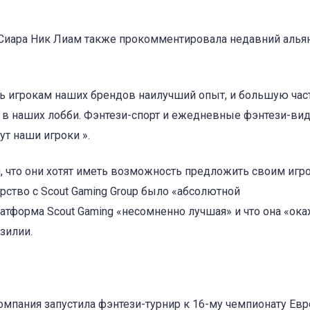
 Сиара Ник Лиам также прокомментировала недавний альян
 игрокам наших брендов наилучший опыт, и большую част
м в наших лобби. Фэнтези-спорт и ежедневные фэнтези-ви
ут наши игроки ».
л, что они хотят иметь возможность предложить своим игр
рство с Scout Gaming Group было «абсолютной
атформа Scout Gaming «несомненно лучшая» и что она «ока
зилии.
омпания запустила фэнтези-турнир к 16-му чемпионату Ев