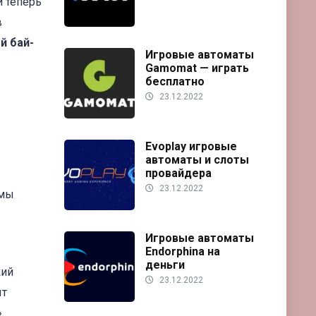
и теперь
в
й бай-
Игровые автоматы
Gamomat — играть
бесплатно
23.12.2022
Evoplay игровые
автоматы и слоты
провайдера
23.12.2022
 мы
Игровые автоматы
Endorphina на
деньги
кий
23.12.2022
ыт
.