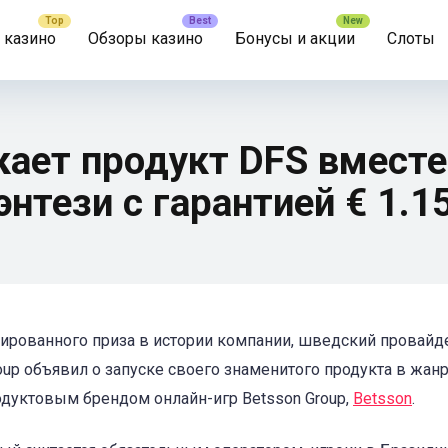
 казино
Обзоры казино
Бонусы и акции
Слоты
кает продукт DFS вместе 
энтези с гарантией € 1.1
ированного приза в истории компании, шведский провайд
roup объявил о запуске своего знаменитого продукта в жан
одуктовым брендом онлайн-игр Betsson Group,
Betsson
.