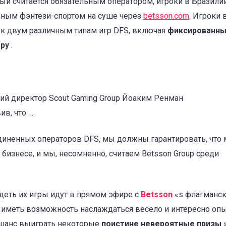
рый считается обязательным оператором, игроки в Бразили
вным фэнтези-спортом на суше через
betsson.com
. Игроки 
 к двум различным типам игр DFS, включая
фиксированны
гру
.
ий директор Scout Gaming Group Йоаким Ренман
ив, что …
иненных операторов DFS, мы должны гарантировать, что
изнесе, и мы, несомненно, считаем Betsson Group среди
видеть их игры идут в прямом эфире с
Betsson
«s флагманс
ы иметь возможность наслаждаться весело и интересно оп
 шанс выиграть некоторые
поистине невероятные призы
»