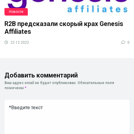
Новости
R2B предсказали скорый крах Genesis
Affiliates
22.12.2022
0
Добавить комментарий
Ваш адрес email не будет опубликован.
Обязательные поля
помечены
*