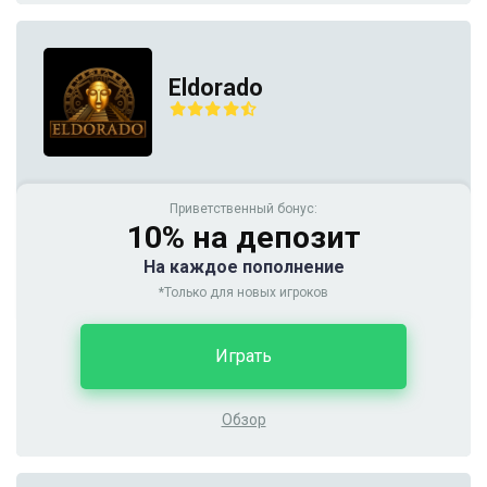
Eldorado
Приветственный бонус:
10% на депозит
На каждое пополнение
*Только для новых игроков
Играть
Обзор