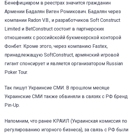
Бенефициаром в реестрах значится гражданин
Армении Бадалян Виген Ромикович. Бадалян через
компании Radon V.B., и разработчиков Soft Construct
Limited и BetConstruct состоит в партнерских
отношениях с российскойй букмекерской конторой
Фонбет. Кроме этого, через компанию Fastex,
принадлежащую SoftConstruct, армянский игровой
гигант спонсирует и является организатором Russian
Poker Tour.
Так пишут Украинсие СМИ. В прошлом месяце
Украинские СМИ также обвиняли в связях с РФ бренд
Pin-Up.
Напомним, что ранее КРАИЛ (Украинская комиссия по
регулированию игорного бизнеса), за связь с РФ были