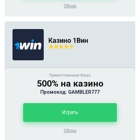
Обзор
Казино 1Вин
Приветственный бонус
500% на казино
Промокод: GAMBLER777
Играть
Обзор