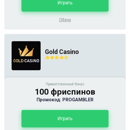
Играть
Обзор
Gold Casino
Приветственный бонус
100 фриспинов
Промокод: PROGAMBLER
Играть